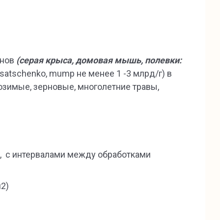
унов
(серая крыса, домовая мышь, полевки:
 Issatschenko, mump не менее 1 -3 млрд/г) в
озимые, зерновые, многолетние травы,
, с интервалами между обработками
м2)