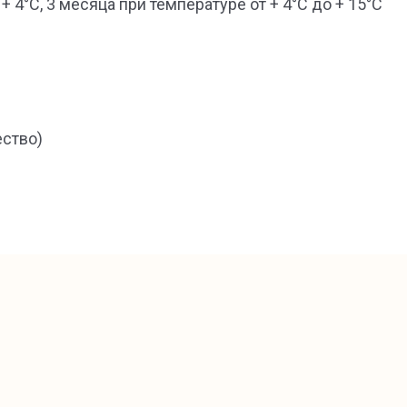
 + 4°С, 3 месяца при температуре от + 4°С до + 15°С
ество)